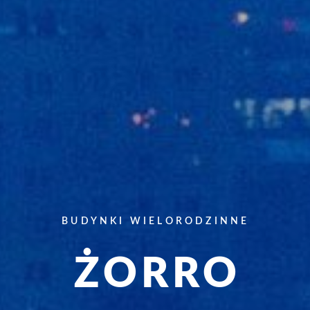
BUDYNKI WIELORODZINNE
ŻORRO