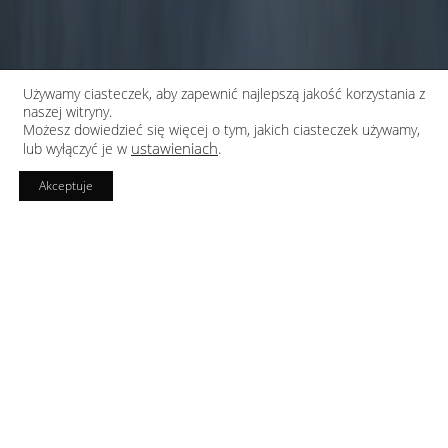
Używamy ciasteczek, aby zapewnić najlepszą jakość korzystania z
naszej witryny.
Możesz dowiedzieć się więcej o tym, jakich ciasteczek używamy,
ustawieniach
.
lub wyłączyć je w
Akceptuje
Realizuję profesjonalne sesje zdjęciowe
obiektów architektonicznych i wnętrz.
Profesjonalna fotografia architektury stanowi
niezwykle skuteczne i niezbędne narzędzie w promocji
i prezentacji powstałych obiektów architektonicznych.