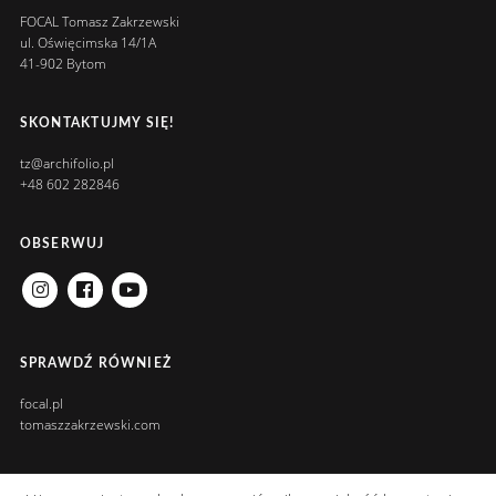
FOCAL Tomasz Zakrzewski
ul. Oświęcimska 14/1A
41-902 Bytom
SKONTAKTUJMY SIĘ!
tz@archifolio.pl
+48 602 282846
OBSERWUJ
INSTRAGRAM
FACEBOOK
YOUTUBE
SPRAWDŹ RÓWNIEŻ
focal.pl
tomaszzakrzewski.com
INFORMACJE