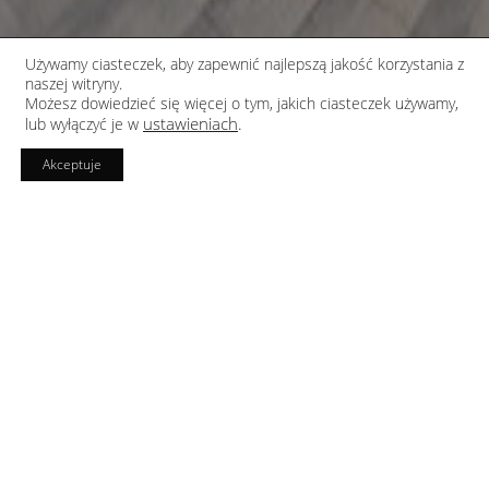
Używamy ciasteczek, aby zapewnić najlepszą jakość korzystania z
naszej witryny.
Możesz dowiedzieć się więcej o tym, jakich ciasteczek używamy,
ustawieniach
.
lub wyłączyć je w
Akceptuje
PRACOWNIA
ARCHITEKCI
Medusagroup
Przemo Łukasik, Łukasz Zagała
ROK
LOKALIZACJA
2017
Radzionków
GALERIA